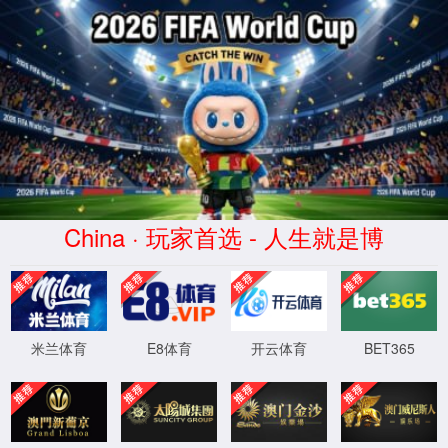
dhy大红鹰(中华)品牌公司
抱歉，您的访问疑似攻击请求，已被系统自动拦截，如为误封请
联系客服。
XML 地图